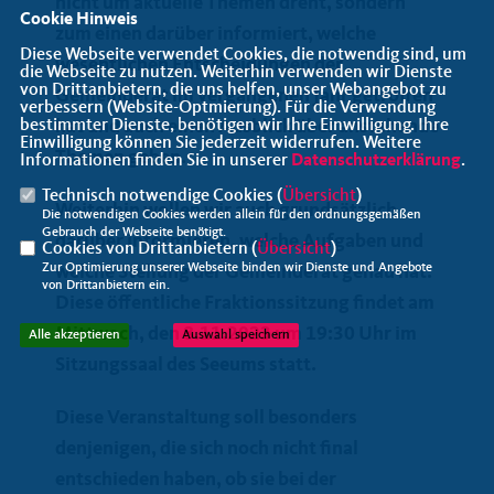
nicht um aktuelle Themen dreht, sondern
Cookie Hinweis
zum einen darüber informiert, welche
Diese Webseite verwendet Cookies, die notwendig sind, um
wesentlichen Entscheidungen der
die Webseite zu nutzen. Weiterhin verwenden wir Dienste
von Drittanbietern, die uns helfen, unser Webangebot zu
Gemeinderat im vergangenen Jahr getroffen
verbessern (Website-Optmierung). Für die Verwendung
hat und auch einen Ausblick über anstehende
bestimmter Dienste, benötigen wir Ihre Einwilligung. Ihre
Einwilligung können Sie jederzeit widerrufen. Weitere
Themen geben.
Informationen finden Sie in unserer
Datenschutzerklärung
.
Technisch notwendige Cookies (
Übersicht
)
Weiterhin wollen wir auch grundsätzlich
Die notwendigen Cookies werden allein für den ordnungsgemäßen
Gebrauch der Webseite benötigt.
darüber informieren, welche Aufgaben und
Cookies von Drittanbietern (
Übersicht
)
Zur Optimierung unserer Webseite binden wir Dienste und Angebote
welche Stellung der Gemeinderat genau hat.
von Drittanbietern ein.
Diese öffentliche Fraktionssitzung findet am
Mittwoch, den 8.11.2023 um 19:30 Uhr im
Alle akzeptieren
Auswahl speichern
Sitzungssaal des Seeums statt.
Diese Veranstaltung soll besonders
denjenigen, die sich noch nicht final
entschieden haben, ob sie bei der