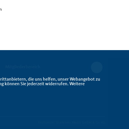
n
Mitgliederbereich
rittanbietern, die uns helfen, unser Webangebot zu
ng können Sie jederzeit widerrufen. Weitere
Realisation: Sharkness Media GmbH & Co. KG