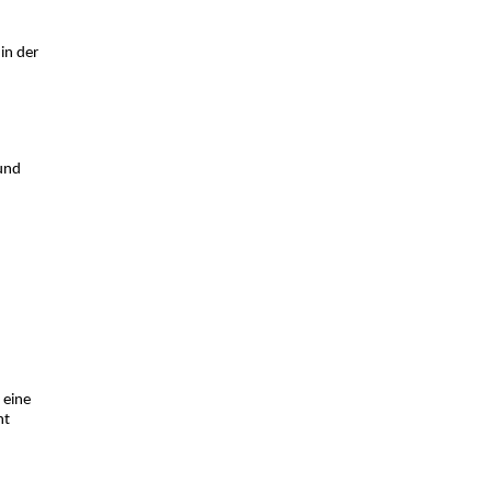
in der
 und
 eine
ht