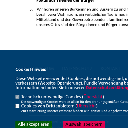
Fokus auf Themen der Bürger
5.
Wir hören unseren Bürgerinnen und Bürgern zu und 
bezahlbarer Wohnraum, ein verträglicher Tourismus im
Mittelstand und den Gewerbetreibenden, familienfre
unseres Ortes sind den Bürgerinnen und Bürgern uns
IMPRESSUM
DATENSCHUTZ
KONTAKT
Cookie Hinweis
Diese Webseite verwendet Cookies, die notwendig sind, u
verbessern (Website-Optmierung). Für die Verwendung best
Informationen finden Sie in unserer
Datenschutzerklärun
Technisch notwendige Cookies (
Übersicht
)
Die notwendigen Cookies werden allein für den ordnungsgemäßen Gebra
Cookies von Drittanbietern (
Übersicht
)
Zur Optimierung unserer Webseite binden wir Dienste und Angebote von 
@2026 CDU Gemeindeverband Bodman-Ludwigshafen
Alle akzeptieren
Auswahl speichern