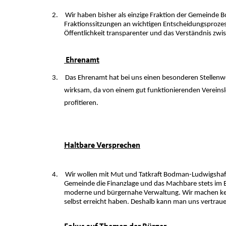
2.
Wir haben bisher als einzige Fraktion der Gemeinde 
Fraktionssitzungen an wichtigen Entscheidungsprozes
Öffentlichkeit transparenter und das Verständnis zw
Ehrenamt
3.
Das Ehrenamt hat bei uns einen besonderen Stellenwe
wirksam, da von einem gut funktionierenden Vereinsl
profitieren.
Haltbare Versprechen
4.
Wir wollen mit Mut und Tatkraft Bodman-Ludwigshafen
Gemeinde die Finanzlage und das Machbare stets im Bl
moderne und bürgernahe Verwaltung. Wir machen kein
selbst erreicht haben. Deshalb kann man uns vertrau