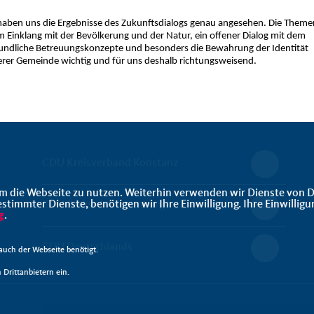
haben uns die Ergebnisse des Zukunftsdialogs genau angesehen. Die Theme
 Einklang mit der Bevölkerung und der Natur, ein offener Dialog mit dem
undliche Betreuungskonzepte und besonders die Bewahrung der Identität
erer Gemeinde wichtig und für uns deshalb richtungsweisend.
CDU Kreisverband Konstanz
m die Webseite zu nutzen. Weiterhin verwenden wir Dienste von D
immter Dienste, benötigen wir Ihre Einwilligung. Ihre Einwilligu
CDU Baden-Württemberg
g
.
CDU Deutschlands
uch der Webseite benötigt.
Drittanbietern ein.