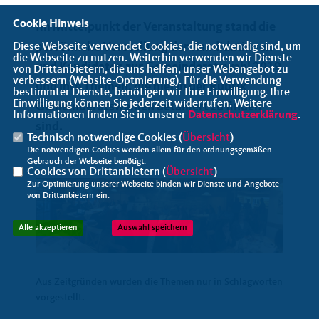
Cookie Hinweis
Im Mittelpunkt der Veranstaltung stand die
persönliche Vorstellung der Kandidatinnen
Diese Webseite verwendet Cookies, die notwendig sind, um
die Webseite zu nutzen. Weiterhin verwenden wir Dienste
und Kandidaten zur Gemeinderatswahl 2019
von Drittanbietern, die uns helfen, unser Webangebot zu
verbessern (Website-Optmierung). Für die Verwendung
und ihre Themen, die hiei in der Ruprik
bestimmter Dienste, benötigen wir Ihre Einwilligung. Ihre
Einwilligung können Sie jederzeit widerrufen. Weitere
Gemeinderatswahlen detaiilert zu finden
Informationen finden Sie in unserer
Datenschutzerklärung
.
sind.
Technisch notwendige Cookies (
Übersicht
)
Die notwendigen Cookies werden allein für den ordnungsgemäßen
Gebrauch der Webseite benötigt.
Cookies von Drittanbietern (
Übersicht
)
Zur Optimierung unserer Webseite binden wir Dienste und Angebote
von Drittanbietern ein.
Alle akzeptieren
Auswahl speichern
Aus Zeitgründen wurden die Themen nur in Schlagworten
vorgestellt.